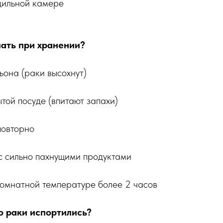
дильной камере
лать при хранении?
ьона (раки высохнут)
той посуде (впитают запахи)
повторно
с сильно пахнущими продуктами
комнатной температуре более 2 часов
то раки испортились?