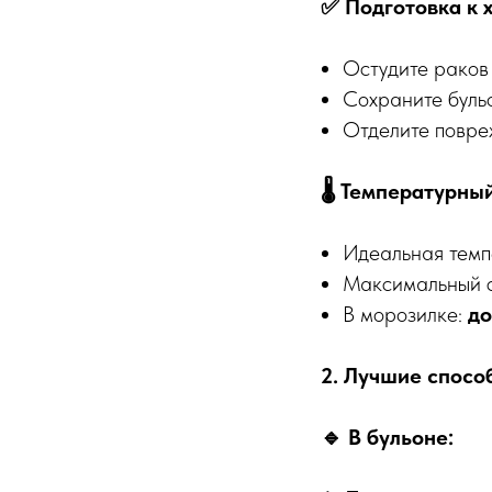
✅ Подготовка к 
Остудите раков 
Сохраните бульо
Отделите повре
🌡 Температурны
Идеальная тем
Максимальный 
В морозилке:
до
2. Лучшие спосо
🔹 В бульоне: