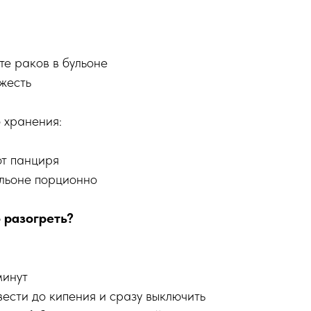
е раков в бульоне
жесть
 хранения:
от панциря
ульоне порционно
 разогреть?
минут
вести до кипения и сразу выключить