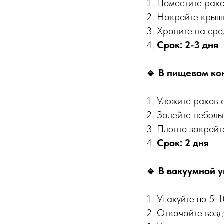
Поместите рако
Накройте крыш
Храните на сре
Срок: 2-3 дня
🔹 В пищевом ко
Уложите раков 
Залейте неболь
Плотно закройт
Срок: 2 дня
🔹 В вакуумной у
Упакуйте по 5-1
Откачайте возд