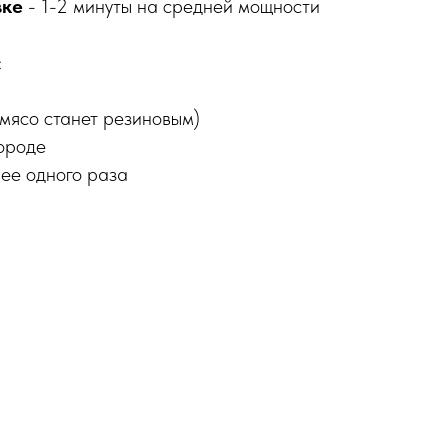
вке
- 1-2 минуты на средней мощности
:
(мясо станет резиновым)
ороде
лее одного раза