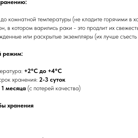
хранению:
до комнатной температуры (не кладите горячими в хо
н, в котором варились раки - это продлит их свежест
жденные или раскрытые экземпляры (их лучше съесть
й режим:
пература:
+2°C до +4°C
срок хранения:
2-3 суток
 1 месяца
(с потерей качества)
бы хранения