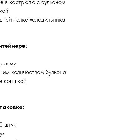
в в кастрюлю с бульоном
кой
дней полке холодильника
нтейнере:
слоями
шим количеством бульона
е крышкой
паковке:
0 штук
ух