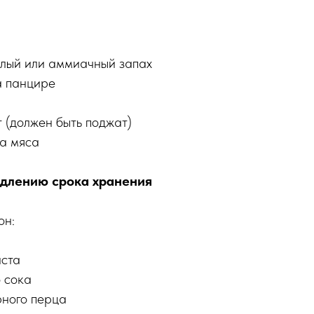
лый или аммиачный запах
а панцире
 (должен быть поджат)
а мяса
одлению срока хранения
он:
иста
о сока
рного перца