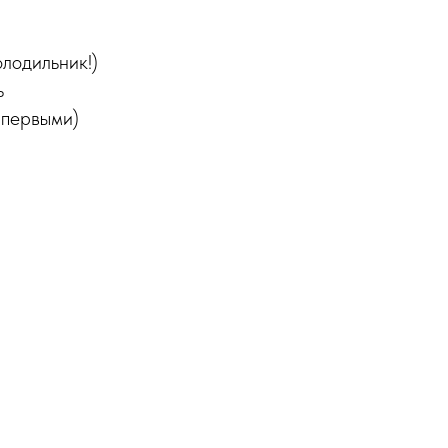
лодильник!)
ь
 первыми)