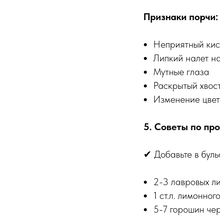
Признаки порчи:
Неприятный кис
Липкий налет н
Мутные глаза
Раскрытый хвост
Изменение цвет
5. Советы по пр
✔ Добавьте в буль
2-3 лавровых л
1 ст.л. лимонног
5-7 горошин че