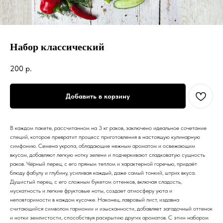
Набор классический
200
р.
Добавить в корзину
В каждом пакете, рассчитанном на 3 кг раков, заключено идеальное сочетание
специй, которое превратит процесс приготовления в настоящую кулинарную
симфонию. Семена укропа, обладающие нежным ароматом и освежающим
вкусом, добавляют легкую нотку зелени и подчеркивают сладковатую сущность
раков. Чёрный перец, с его пряным теплом и характерной горечью, придаёт
блюду фабулу и глубину, усиливая каждый, даже самый тонкий, штрих вкуса.
Душистый перец, с его сложным букетом оттенков, включая сладость,
мускатность и легкие фруктовые ноты, создает атмосферу уюта и
неповторимости в каждом кусочке. Наконец, лавровый лист, издавна
считающийся символом гармонии и изысканности, добавляет загадочный оттенок
и нотки землистости, способствуя раскрытию других ароматов. С этим набором