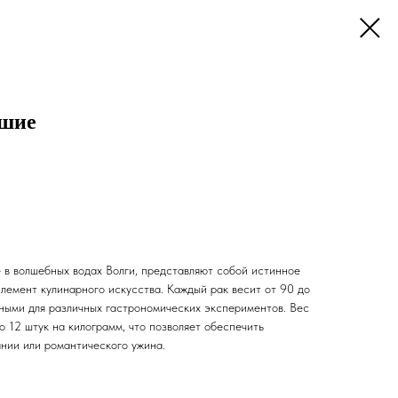
ьшие
 в волшебных водах Волги, представляют собой истинное
лемент кулинарного искусства. Каждый рак весит от 90 до
ьными для различных гастрономических экспериментов. Вес
о 12 штук на килограмм, что позволяет обеспечить
ании или романтического ужина.