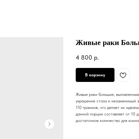
Живые раки Бол
4 800
р.
В корзину
Живые раки большие, выловленные
украшение стола и незаменимый э
110 граммов, что делает их идеал
данной порции составляет от 10 д
достаточное количество для комп