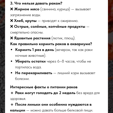
3. Что нельзя давать ракам?
❌
Жирное мясо
(свинина, курица) — вызывает
загрязнение воды.
❌
Хлеб, крупы
— приводят к ожирению.
❌
Острые, солёные, копчёные продукты
—
смертельно опасны.
❌
Ядовитые растения
(лютик, плющ).
Как правильно кормить раков в аквариуме?
Кормить 1 раз в день
(вечером, так как раки
ночные животные).
Убирать остатки
через 6–8 часов, чтобы не
портилась вода.
Не перекармливать
— лишний корм вызывает
болезни.
Интересные факты о питании раков
🔹
Раки могут голодать до 2 недель
без вреда для
здоровья.
🔹
После линьки они особенно нуждаются в
кальции
— можно давать больше белковой пищи.