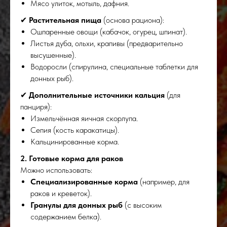
Мясо улиток, мотыль, дафния.
✔
Растительная пища
(основа рациона):
Ошпаренные овощи (кабачок, огурец, шпинат).
Листья дуба, ольхи, крапивы (предварительно
высушенные).
Водоросли (спирулина, специальные таблетки для
донных рыб).
✔
Дополнительные источники кальция
(для
панциря):
Измельчённая яичная скорлупа.
Сепия (кость каракатицы).
Кальцинированные корма.
2. Готовые корма для раков
Можно использовать:
Специализированные корма
(например, для
раков и креветок).
Гранулы для донных рыб
(с высоким
содержанием белка).