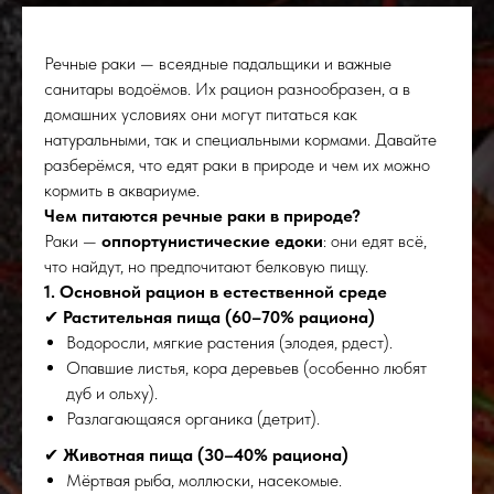
Речные раки — всеядные падальщики и важные
санитары водоёмов. Их рацион разнообразен, а в
домашних условиях они могут питаться как
натуральными, так и специальными кормами. Давайте
разберёмся, что едят раки в природе и чем их можно
кормить в аквариуме.
Чем питаются речные раки в природе?
Раки —
оппортунистические едоки
: они едят всё,
что найдут, но предпочитают белковую пищу.
1. Основной рацион в естественной среде
✔
Растительная пища (60–70% рациона)
Водоросли, мягкие растения (элодея, рдест).
Опавшие листья, кора деревьев (особенно любят
дуб и ольху).
Разлагающаяся органика (детрит).
✔
Животная пища (30–40% рациона)
Мёртвая рыба, моллюски, насекомые.